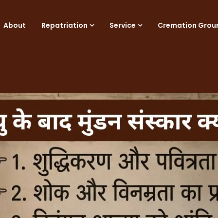
About
Repatriation
Service
Cremation Grou