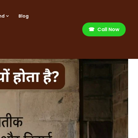
nd
Blog
☎
Call Now