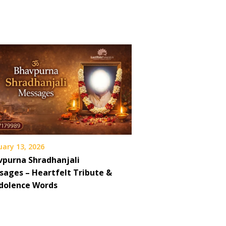
uary 13, 2026
vpurna Shradhanjali
sages – Heartfelt Tribute &
dolence Words